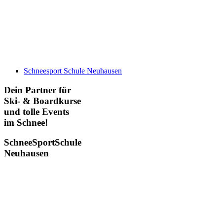
Schneesport Schule Neuhausen
Dein Partner für
Ski- & Boardkurse
und tolle Events
im Schnee!
SchneeSportSchule
Neuhausen
Wintersportbörse
Einmal jährlich veranstalten wir die Neuhauser Wintersportbörse –
die ideale Gelegenheit, gebrauchte Wintersportausrüstung zu kaufen